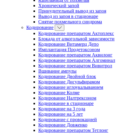
Капельница от похмелья
Хронический запой
Принудительный вывод из запоя
Вывод из запоя в стационаре
Снятие похмельного синдрома
Кодирование
Кодирование препаратом Актоплекс
Блокада от алкогольной зависимости
Кодирование Витамерц Депо
Имплантация Продетоксоном
Кодирование препаратом Аквилонг
Кодирование препаратом Алгоминал
Кодирование препаратом Вивитрол
Вшивание ампулы
Кодирование Двойной блок
Кодирование Дисульфирамом
Кодирование иглоукалыванием
Кодирование Колме
Кодирование Налтрексоном
Кодирование в стационаре
Кодирование на 3 года
Кодирование на 5 лет
Кодирование с провокацией
Кодирование Довженко
Кодирование препаратом Тетлонг