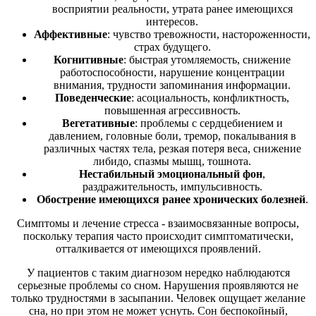
восприятии реальности, утрата ранее имеющихся
интересов.
Аффективные
: чувство тревожности, настороженности,
страх будущего.
Когнитивные
: быстрая утомляемость, снижение
работоспособности, нарушение концентрации
внимания, трудности запоминания информации.
Поведенческие
: асоциальность, конфликтность,
повышенная агрессивность.
Вегетативные
: проблемы с сердцебиением и
давлением, головные боли, тремор, покалывания в
различных частях тела, резкая потеря веса, снижение
либидо, спазмы мышц, тошнота.
Нестабильный эмоциональный фон
,
раздражительность, импульсивность.
Обострение имеющихся ранее хронических болезней
.
Симптомы и лечение стресса - взаимосвязанные вопросы,
поскольку терапия часто происходит симптоматически,
отталкивается от имеющихся проявлений.
У пациентов с таким диагнозом нередко наблюдаются
серьезные проблемы со сном. Нарушения проявляются не
только трудностями в засыпании. Человек ощущает желание
сна, но при этом не может уснуть. Сон беспокойный,