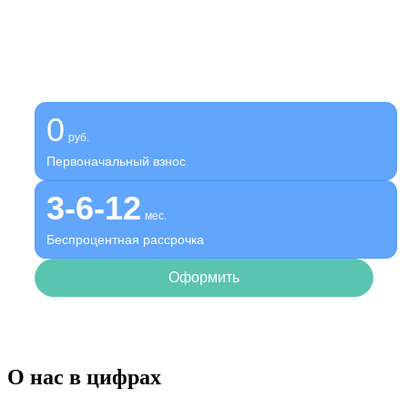
Получите помощь сейчас,
платите потом
Оформите беспроцентную рассрочку на услуги нашей
клиники
0
руб.
Первоначальный взнос
3-6-12
мес.
Беспроцентная рассрочка
Оформить
О нас в цифрах