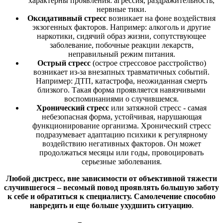
характерны проявления: агрессия, раздражительность,
нервные тики.
Оксидативный стресс
возникает на фоне воздействия
экзогенных факторов. Например: алкоголь и другие
наркотики, сидячий образ жизни, сопутствующее
заболевание, побочные реакции лекарств,
неправильный режим питания.
Острый стресс
(острое стрессовое расстройство)
возникает из-за внезапных травматичных событий.
Например: ДТП, катастрофа, неожиданная смерть
близкого. Такая форма проявляется навязчивыми
воспоминаниями о случившемся.
Хронический стресс
или затяжной стресс - самая
небезопасная форма, устойчивая, нарушающая
функционирование организма. Хронический стресс
подразумевает адаптацию психики к регулярному
воздействию негативных факторов. Он может
продолжаться месяцы или годы, провоцировать
серьезные заболевания.
Любой дистресс, вне зависимости от объективной тяжести
случившегося – весомый повод проявлять большую заботу
к себе и обратиться к специалисту. Самолечение способно
навредить и еще больше ухудшить ситуацию
.