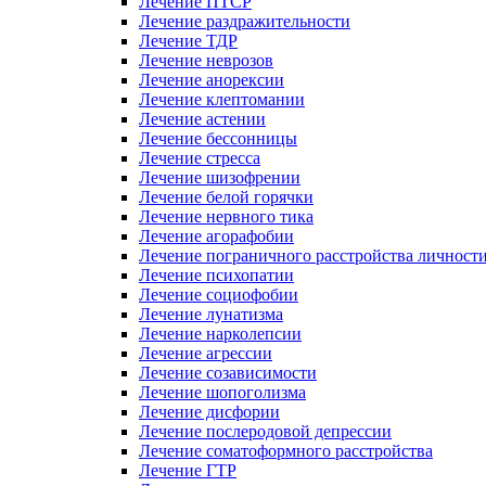
Лечение ПТСР
Лечение раздражительности
Лечение ТДР
Лечение неврозов
Лечение анорексии
Лечение клептомании
Лечение астении
Лечение бессонницы
Лечение стресса
Лечение шизофрении
Лечение белой горячки
Лечение нервного тика
Лечение агорафобии
Лечение пограничного расстройства личност
Лечение психопатии
Лечение социофобии
Лечение лунатизма
Лечение нарколепсии
Лечение агрессии
Лечение созависимости
Лечение шопоголизма
Лечение дисфории
Лечение послеродовой депрессии
Лечение соматоформного расстройства
Лечение ГТР