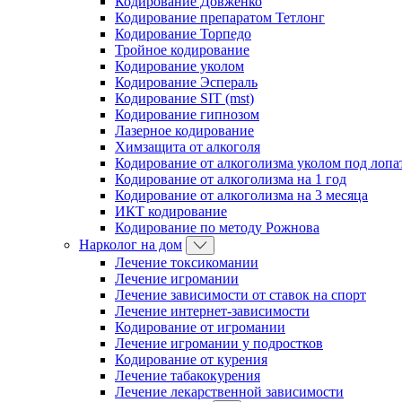
Кодирование Довженко
Кодирование препаратом Тетлонг
Кодирование Торпедо
Тройное кодирование
Кодирование уколом
Кодирование Эспераль
Кодирование SIT (mst)
Кодирование гипнозом
Лазерное кодирование
Химзащита от алкоголя
Кодирование от алкоголизма уколом под лопа
Кодирование от алкоголизма на 1 год
Кодирование от алкоголизма на 3 месяца
ИКТ кодирование
Кодирование по методу Рожнова
Нарколог на дом
Лечение токсикомании
Лечение игромании
Лечение зависимости от ставок на спорт
Лечение интернет-зависимости
Кодирование от игромании
Лечение игромании у подростков
Кодирование от курения
Лечение табакокурения
Лечение лекарственной зависимости