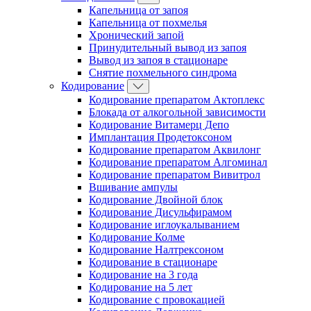
Капельница от запоя
Капельница от похмелья
Хронический запой
Принудительный вывод из запоя
Вывод из запоя в стационаре
Снятие похмельного синдрома
Кодирование
Кодирование препаратом Актоплекс
Блокада от алкогольной зависимости
Кодирование Витамерц Депо
Имплантация Продетоксоном
Кодирование препаратом Аквилонг
Кодирование препаратом Алгоминал
Кодирование препаратом Вивитрол
Вшивание ампулы
Кодирование Двойной блок
Кодирование Дисульфирамом
Кодирование иглоукалыванием
Кодирование Колме
Кодирование Налтрексоном
Кодирование в стационаре
Кодирование на 3 года
Кодирование на 5 лет
Кодирование с провокацией