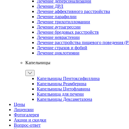
Лечение деперсонализации
Лечение ДРЛ
Лечение аффективного расстройства
Лечение парафилии
Лечение трихотилломании
Лечение аутоагрессии
Лечение бредовых расстройств
Лечение неврастении
Лечение расстройства пищевого поведения (
Лечение страхов и фобий
Лечение циклотимии
Капельницы
Капельницы Пентоксифиллина
Капельницы Реамберина
Капельницы Цитофлавина
Капельница для печени
Капельницы Дексаметазона
Цены
Лицензии
Фотогалерея
Акции и скидки
Вопрос-ответ